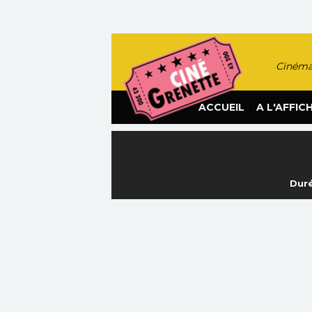
Cinéma
|
ACCUEIL
A L'AFFIC
Duré