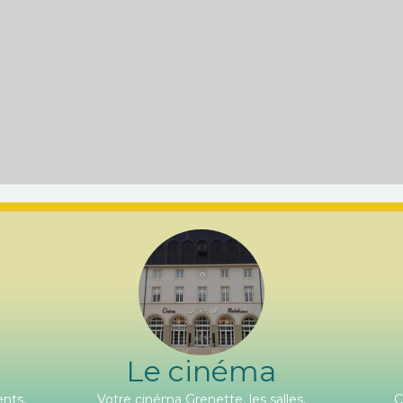
Le cinéma
nts,
Votre cinéma Grenette, les salles,
C