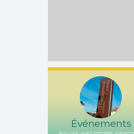
Événements
Actu ciné, avant première, évèneme