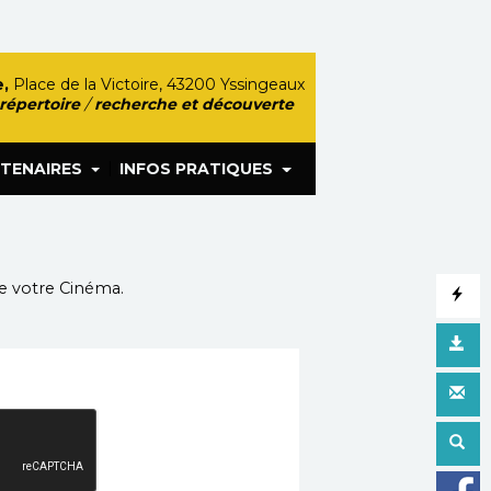
,
Place de la Victoire, 43200 Yssingeaux
 répertoire
/
recherche et découverte
|
TENAIRES
INFOS PRATIQUES
de votre Cinéma.