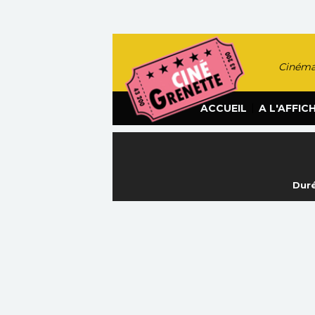
Cinéma
|
ACCUEIL
A L'AFFIC
Duré