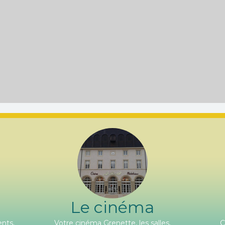
Le cinéma
nts,
Votre cinéma Grenette, les salles,
C