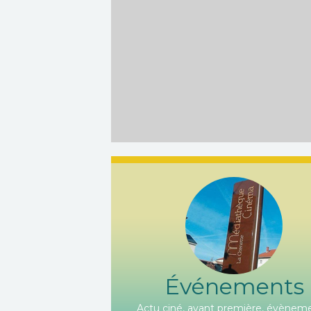
Événements
Actu ciné, avant première, évèneme