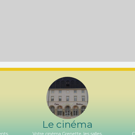
Le cinéma
nts,
Votre cinéma Grenette, les salles,
C