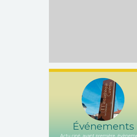
Événements
Actu ciné, avant première, évèneme