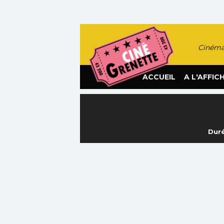
Cinéma
|
ACCUEIL
A L'AFFIC
Duré