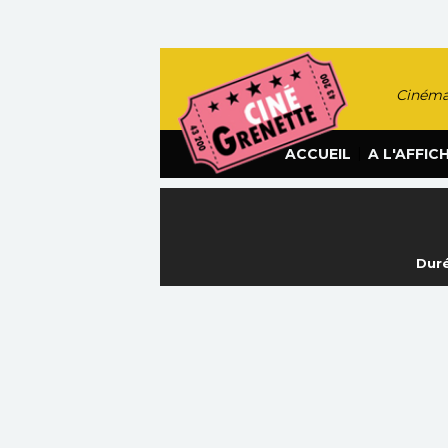
Cinéma
|
ACCUEIL
A L'AFFIC
Duré