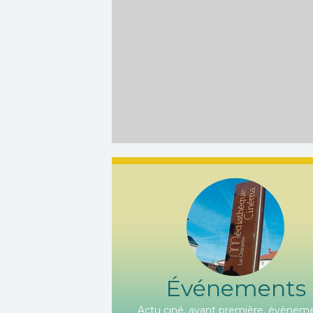
Événements
Actu ciné, avant première, évèneme