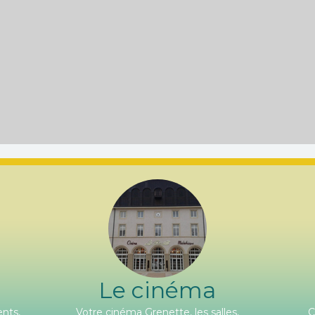
Le cinéma
nts,
Votre cinéma Grenette, les salles,
C