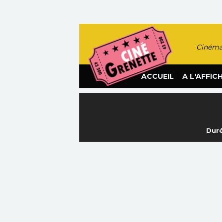
Cinéma
|
ACCUEIL
A L'AFFIC
Duré