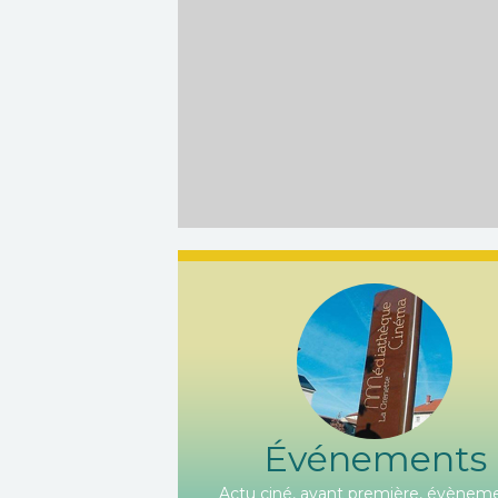
Événements
Actu ciné, avant première, évèneme