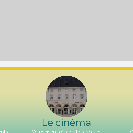
Le cinéma
nts,
Votre cinéma Grenette, les salles,
C